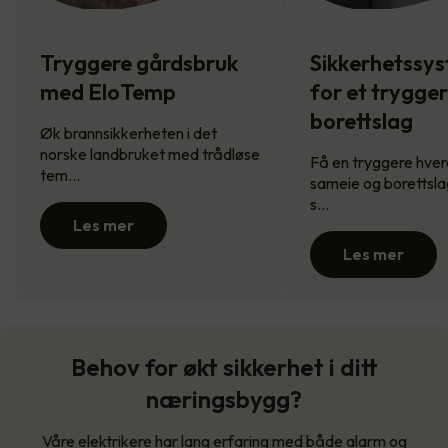
Tryggere gårdsbruk
Sikkerhetssy
med EloTemp
for et trygge
borettslag
Øk brannsikkerheten i det
norske landbruket med trådløse
Få en tryggere hverd
tem…
sameie og borettsla
s…
Les mer
Les mer
Behov for økt sikkerhet i ditt
næringsbygg?
Våre elektrikere har lang erfaring med både alarm og